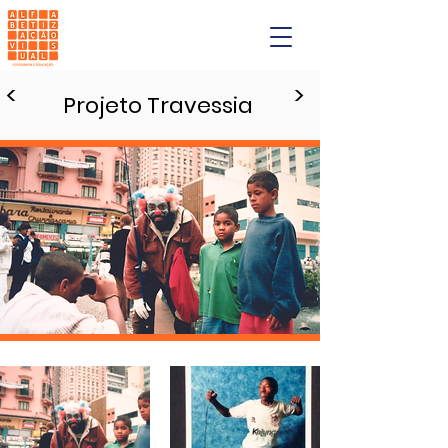
<
>
Projeto Travessia