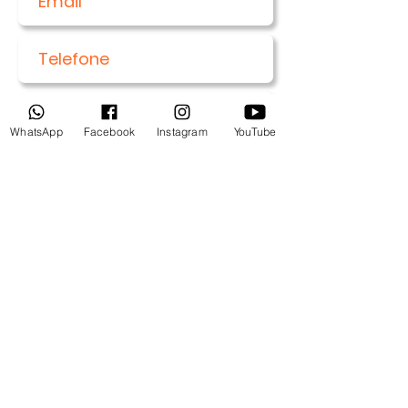
WhatsApp
Facebook
Instagram
YouTube
Enviar
Entre em contato:
alfabetizacaovisual@gmail.com
(11) 94.54.30.200